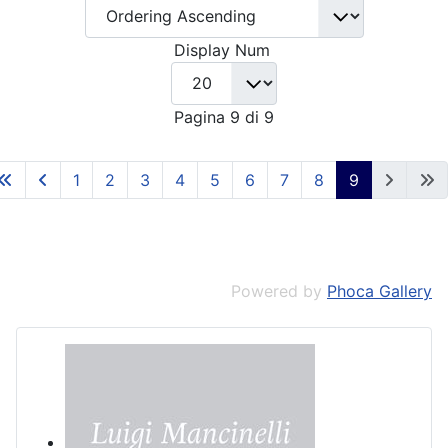
Display Num
Pagina 9 di 9
1
2
3
4
5
6
7
8
9
Powered by
Phoca Gallery